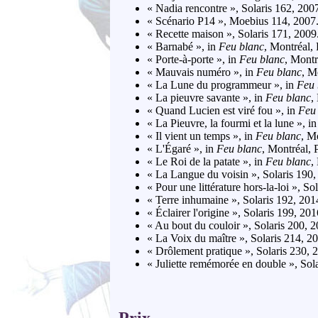
« Nadia rencontre », Solaris 162, 200
« Scénario P14 », Moebius 114, 2007
« Recette maison », Solaris 171, 2009
« Barnabé », in
Feu blanc
, Montréal, 
« Porte-à-porte », in
Feu blanc
, Montr
« Mauvais numéro », in
Feu blanc
, M
« La Lune du programmeur », in
Feu 
« La pieuvre savante », in
Feu blanc
,
« Quand Lucien est viré fou », in
Feu
« La Pieuvre, la fourmi et la lune », i
« Il vient un temps », in
Feu blanc
, M
« L'Égaré », in
Feu blanc
, Montréal, 
« Le Roi de la patate », in
Feu blanc
,
« La Langue du voisin », Solaris 190,
« Pour une littérature hors-la-loi », So
« Terre inhumaine », Solari
s
192, 201
« Éclairer l'origine », Solaris 199, 201
« Au bout du couloir », Solaris 200, 2
« La Voix du maître », Solaris 214, 2
« Drôlement pratique », Solaris 230, 
« Juliette remémorée en double », Sol
Prix