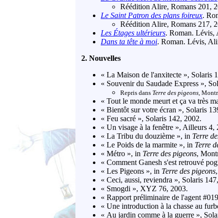
Réédition Alire, Romans 201, 
Le Saint Patron des plans foireux
. Ro
Réédition Alire, Romans 217, 
Les Étages ultérieurs
. Roman. Lévis, 
Dans ta tête à moi
. Roman. Lévis, Al
2. Nouvelles
« La Maison de l'anxitecte », Solaris 
« Souvenir du Saudade Express », Sol
Repris dans
Terre des pigeons
, Montr
« Tout le monde meurt et ça va très ma
« Bientôt sur votre écran », Solaris 13
« Feu sacré », Solaris 142, 2002.
« Un visage à la fenêtre », Ailleurs 4,
« La Tribu du douzième », in
Terre de
« Le Poids de la marmite », in
Terre d
« Métro », in
Terre des pigeons
, Montr
« Comment Ganesh s'est retrouvé pogn
« Les Pigeons », in
Terre des pigeons
« Ceci, aussi, reviendra », Solaris 147
« Smogdi », XYZ 76, 2003.
« Rapport préliminaire de l'agent #019
« Une introduction à la chasse au fur
« Au jardin comme à la guerre », Sola