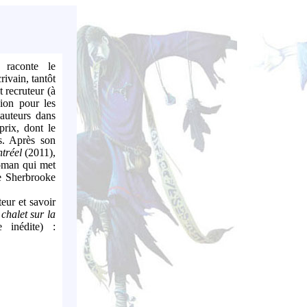
r raconte le
rivain, tantôt
t recruteur (à
ion pour les
auteurs dans
prix, dont le
s. Après son
tréel
(2011),
oman qui met
te Sherbrooke
eur et savoir
chalet sur la
 inédite) :