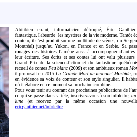
Abitibien errant, informaticien défroqué, Éric Gauthie
fantastique, l'absurde, les mystères de la vie moderne. Tantôt éc
conteur, il s’est produit sur une multitude de scènes, du Sergen
Montréal) jusqu’au Yukon, en France et en Serbie. Sa pass
rouages des histoires l’amène aussi à accompagner d’autres 
leur écriture. Ses écrits et ses contes lui ont valu plusieurs 
Grand Prix de la science-fiction et du fantastique québécoi
recueil de contes
Feu blanc
(2009) et son ambitieux roman
Mon
il proposait en 2015
La Grande Mort de mononc’ Morbide
, r
en évidence sa voix de conteur et son style singulier. Il habi
où il élabore en ce moment sa prochaine combine.
Pour vous tenir au courant des prochaines publications de l’aut
ce qui se passe dans sa tête, inscrivez-vous à son infolettre,
un 
lune
(et recevez par la même occasion une nouvelle
ericgauthier.net/infolettre