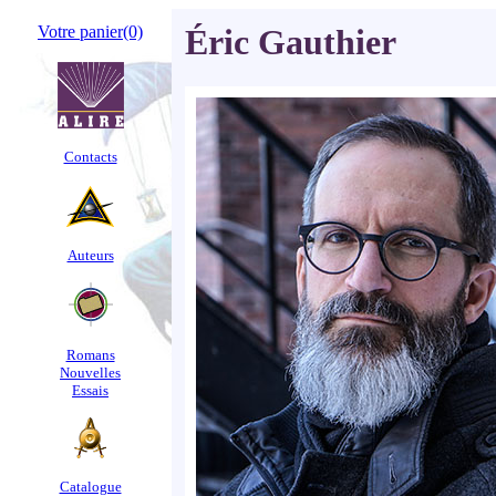
Votre panier
(0)
Éric Gauthier
Contacts
Auteurs
Romans
Nouvelles
Essais
Catalogue