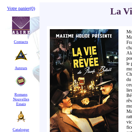
Votre panier
(0)
La Vi
Mo
Ma
Contacts
Fr
ch
Al
pou
le 
Auteurs
mo
Ch
du
ce
li
Romans
Bé
Nouvelles
rê
Essais
mo
Ma
ra
vi
fic
Catalogue