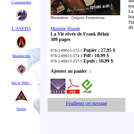
aut
Commandes
tou
La
ho
Illustration : Grégory Fromenteau
St
40 
L'ASFFQ
Maxime Houde
La Vie rêvée de Frank Bélair
309 pages
Papier : 27,95 $
978-2-89615-172-1
Pdf : 10,99 $
Manuscrits
978-2-89615-574-3
Epub : 10,99 $
978-2-89615-257-5
Ajouter au panier :
Sur le Web...
Feuilletez cet ouvrage
Sortie